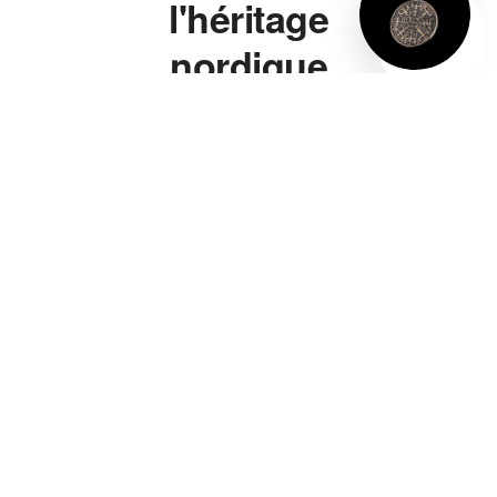
l'héritage
nordique
à porter.
Marteau de Thor,
bague viking, bracelet
viking, collier viking —
chaque pièce s'inspire
directement de la
symbolique nordique
authentique, pas d'un
cliché de série télé. Un
marteau de Thor gravé
de vraies runes, pas
juste une forme
vaguement évocatrice.