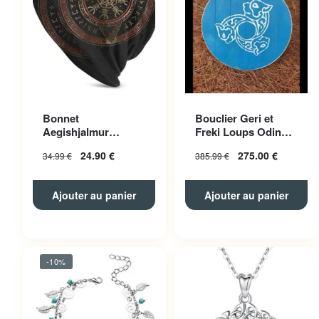
Bonnet
Bouclier Geri et
Aegishjalmur
Freki Loups Odin
Polyester Unisexe
Bleu
24.90
€
275.00
€
34.99
€
385.99
€
Ajouter au panier
Ajouter au panier
-10%