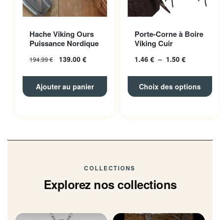
Ce produit a plusieurs
Hache Viking Ours
Porte-Corne à Boire
variations. Les options
Puissance Nordique
Viking Cuir
peuvent être choisies sur la
139.00
€
1.46
€
–
1.50
€
Plage
194.99
€
page du produit
de
prix :
Ajouter au panier
Choix des options
1.46 € à
1.50 €
COLLECTIONS
Explorez nos collections