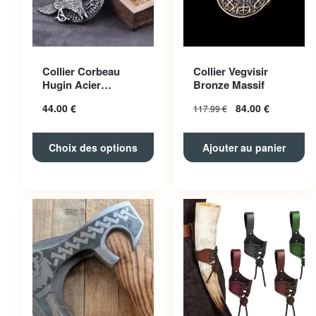
Ce produit a plusieurs
Collier Corbeau
Collier Vegvisir
variations. Les options
Hugin Acier
Bronze Massif
peuvent être choisies sur la
Inoxydable
44.00
€
84.00
€
117.99
€
page du produit
Choix des options
Ajouter au panier