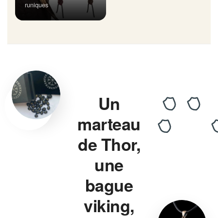
runiques
Un
marteau
de Thor,
une
bague
viking,