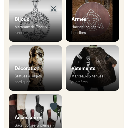
⚔
Bijoux
Armes
Marteaux de Thor &
Haches, couteaux &
runes
boucliers
Décoration
Vêtements
Statues & objets
Manteaux & tenues
nordiques
guerrières
🛡
Accessoires
Sacs, cornes & pierres