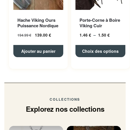
Ce produit a plusieurs
Hache Viking Ours
Porte-Corne à Boire
variations. Les options
Puissance Nordique
Viking Cuir
peuvent être choisies sur la
139.00
€
1.46
€
–
1.50
€
Plage
194.99
€
page du produit
de
prix :
Ajouter au panier
Choix des options
1.46 € à
1.50 €
COLLECTIONS
Explorez nos collections