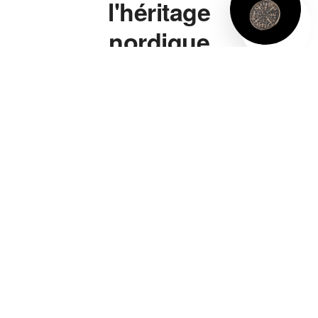
l'héritage
nordique
à porter.
Marteau de Thor,
bague viking, bracelet
viking, collier viking —
chaque pièce s'inspire
directement de la
symbolique nordique
authentique, pas d'un
cliché de série télé. Un
marteau de Thor gravé
de vraies runes, pas
juste une forme
vaguement évocatrice.