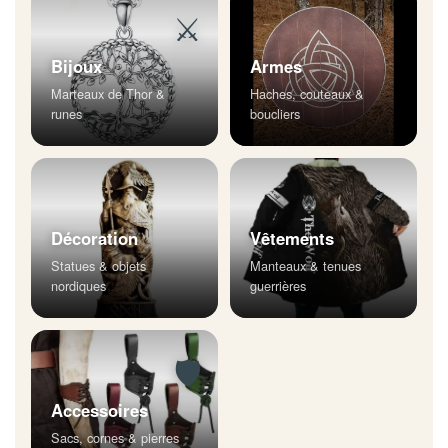
⚔
Bijoux
Armes
Marteaux de Thor &
Haches, couteaux &
runes
boucliers
Décoration
Vêtements
Statues & objets
Manteaux & tenues
nordiques
guerrières
🛡
Accessoires
Sacs, cornes & pierres