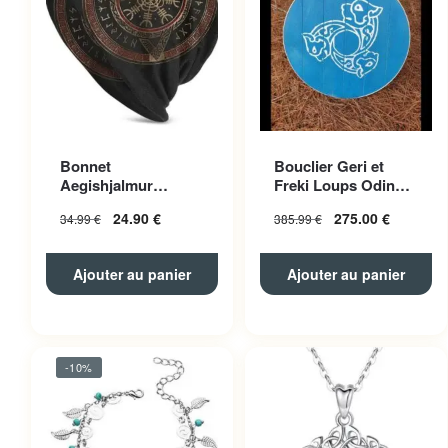
Bonnet
Bouclier Geri et
Aegishjalmur
Freki Loups Odin
Polyester Unisexe
Bleu
24.90
€
275.00
€
34.99
€
385.99
€
Ajouter au panier
Ajouter au panier
-10%