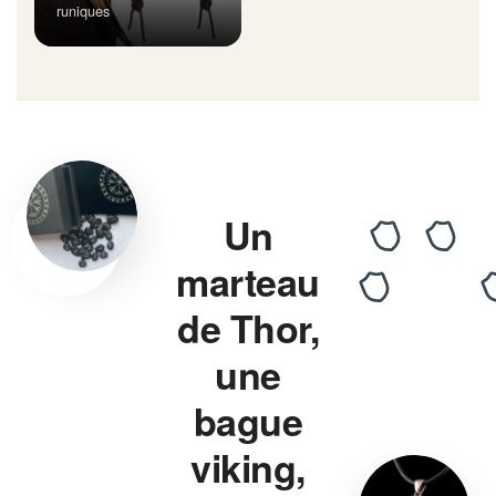
runiques
Un
marteau
de Thor,
une
bague
viking,