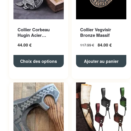
Ce produit a plusieurs
Collier Corbeau
Collier Vegvisir
variations. Les options
Hugin Acier
Bronze Massif
peuvent être choisies sur la
Inoxydable
44.00
€
84.00
€
117.99
€
page du produit
Choix des options
Ajouter au panier