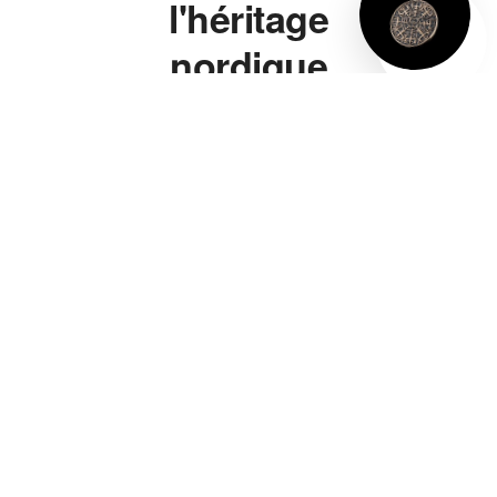
l'héritage
nordique
à porter.
Marteau de Thor,
bague viking, bracelet
viking, collier viking —
chaque pièce s'inspire
directement de la
symbolique nordique
authentique, pas d'un
cliché de série télé. Un
marteau de Thor gravé
de vraies runes, pas
juste une forme
vaguement évocatrice.