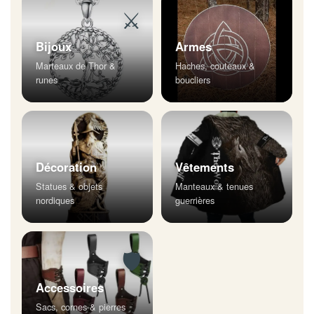
⚔
Bijoux
Armes
Marteaux de Thor &
Haches, couteaux &
runes
boucliers
Décoration
Vêtements
Statues & objets
Manteaux & tenues
nordiques
guerrières
🛡
Accessoires
Sacs, cornes & pierres