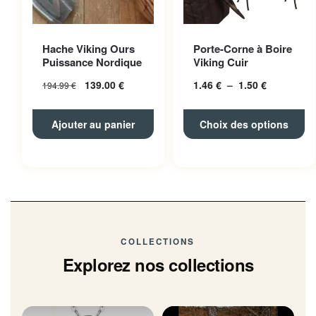
Ce produit a plusieurs
Hache Viking Ours
Porte-Corne à Boire
variations. Les options
Puissance Nordique
Viking Cuir
peuvent être choisies sur la
139.00
€
1.46
€
–
1.50
€
Plage
194.99
€
page du produit
de
prix :
Ajouter au panier
Choix des options
1.46 € à
1.50 €
COLLECTIONS
Explorez nos collections