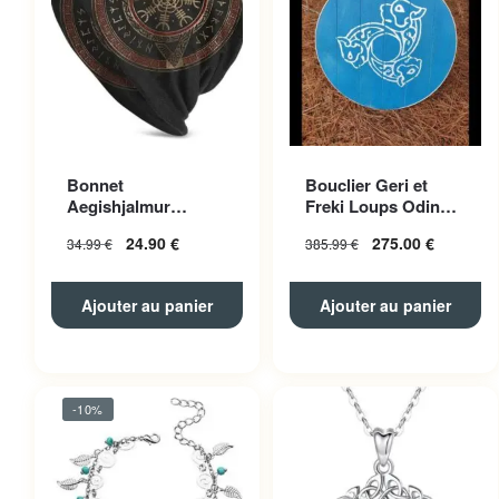
Bonnet
Bouclier Geri et
Aegishjalmur
Freki Loups Odin
Polyester Unisexe
Bleu
24.90
€
275.00
€
34.99
€
385.99
€
Ajouter au panier
Ajouter au panier
-10%