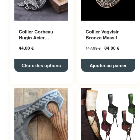
Ce produit a plusieurs
Collier Corbeau
Collier Vegvisir
variations. Les options
Hugin Acier
Bronze Massif
peuvent être choisies sur la
Inoxydable
44.00
€
84.00
€
117.99
€
page du produit
Choix des options
Ajouter au panier