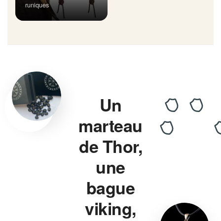
runiques
Un
marteau
de Thor,
une
bague
viking,