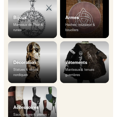
⚔
Bijoux
Armes
Marteaux de Thor &
Haches, couteaux &
runes
boucliers
Décoration
Vêtements
Statues & objets
Manteaux & tenues
nordiques
guerrières
🛡
Accessoires
Sacs, cornes & pierres