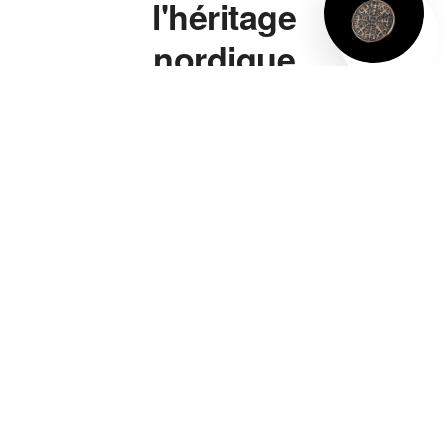
l'héritage
nordique
à porter.
Marteau de Thor,
bague viking, bracelet
viking, collier viking —
chaque pièce s'inspire
directement de la
symbolique nordique
authentique, pas d'un
cliché de série télé. Un
marteau de Thor gravé
de vraies runes, pas
juste une forme
vaguement évocatrice.