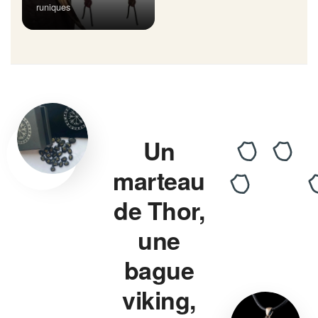
runiques
Un
marteau
de Thor,
une
bague
viking,