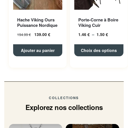
Ce produit a plusieurs
Hache Viking Ours
Porte-Corne à Boire
variations. Les options
Puissance Nordique
Viking Cuir
peuvent être choisies sur la
139.00
€
1.46
€
–
1.50
€
Plage
194.99
€
page du produit
de
prix :
Ajouter au panier
Choix des options
1.46 € à
1.50 €
COLLECTIONS
Explorez nos collections