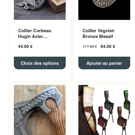
Ce produit a plusieurs
Collier Corbeau
Collier Vegvisir
variations. Les options
Hugin Acier
Bronze Massif
peuvent être choisies sur la
Inoxydable
44.00
€
84.00
€
117.99
€
page du produit
Choix des options
Ajouter au panier