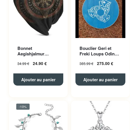
Bonnet
Bouclier Geri et
Aegishjalmur
Freki Loups Odin
Polyester Unisexe
Bleu
24.90
€
275.00
€
34.99
€
385.99
€
Ajouter au panier
Ajouter au panier
-10%