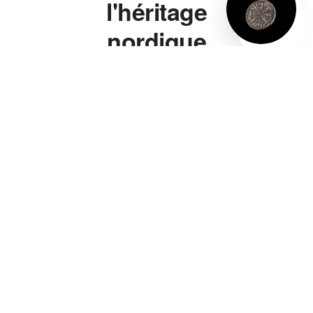
l'héritage
nordique
à porter.
Marteau de Thor,
bague viking, bracelet
viking, collier viking —
chaque pièce s'inspire
directement de la
symbolique nordique
authentique, pas d'un
cliché de série télé. Un
marteau de Thor gravé
de vraies runes, pas
juste une forme
vaguement évocatrice.