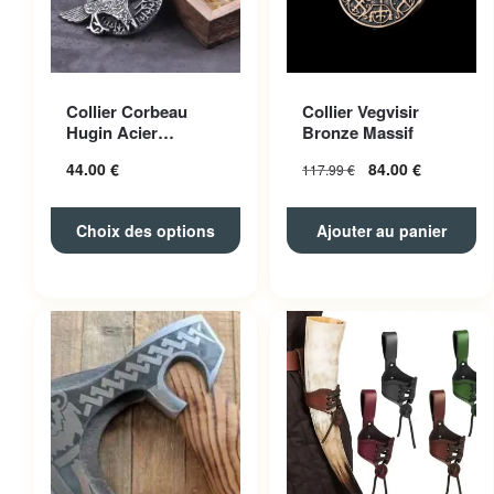
Ce produit a plusieurs
Collier Corbeau
Collier Vegvisir
variations. Les options
Hugin Acier
Bronze Massif
peuvent être choisies sur la
Inoxydable
44.00
€
84.00
€
117.99
€
page du produit
Choix des options
Ajouter au panier