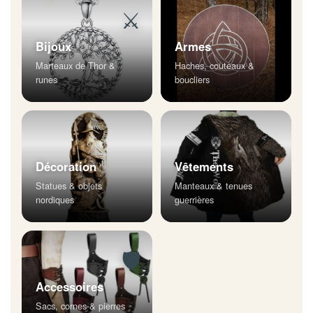
⚔
Bijoux
Armes
Marteaux de Thor &
Haches, couteaux &
runes
boucliers
Décoration
Vêtements
Statues & objets
Manteaux & tenues
nordiques
guerrières
🛡
Accessoires
Sacs, cornes & pierres