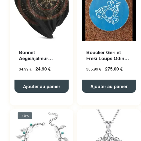
Bonnet
Bouclier Geri et
Aegishjalmur
Freki Loups Odin
Polyester Unisexe
Bleu
24.90
€
275.00
€
34.99
€
385.99
€
Ajouter au panier
Ajouter au panier
-10%