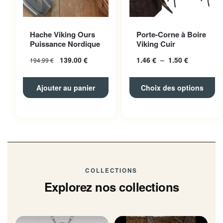
Ce produit a plusieurs
Hache Viking Ours
Porte-Corne à Boire
variations. Les options
Puissance Nordique
Viking Cuir
peuvent être choisies sur la
139.00
€
1.46
€
–
1.50
€
Plage
194.99
€
page du produit
de
prix :
Ajouter au panier
Choix des options
1.46 € à
1.50 €
COLLECTIONS
Explorez nos collections