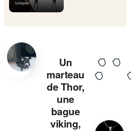
runiques
Un
marteau
de Thor,
une
bague
viking,