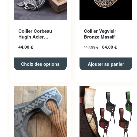
Ce produit a plusieurs
Collier Corbeau
Collier Vegvisir
variations. Les options
Hugin Acier
Bronze Massif
peuvent être choisies sur la
Inoxydable
44.00
€
84.00
€
117.99
€
page du produit
Choix des options
Ajouter au panier