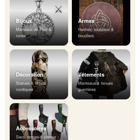
⚔
Bijoux
Armes
Marteaux de Thor &
Haches, couteaux &
runes
boucliers
Décoration
Vêtements
Statues & objets
Manteaux & tenues
nordiques
guerrières
🛡
Accessoires
Sacs, cornes & pierres