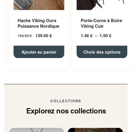
Ce produit a plusieurs
Hache Viking Ours
Porte-Corne à Boire
variations. Les options
Puissance Nordique
Viking Cuir
peuvent être choisies sur la
139.00
€
1.46
€
–
1.50
€
Plage
194.99
€
page du produit
de
prix :
Ajouter au panier
Choix des options
1.46 € à
1.50 €
COLLECTIONS
Explorez nos collections