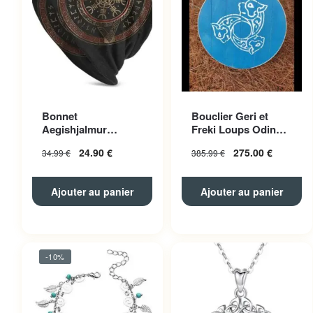
Bonnet
Bouclier Geri et
Aegishjalmur
Freki Loups Odin
Polyester Unisexe
Bleu
24.90
€
275.00
€
34.99
€
385.99
€
Ajouter au panier
Ajouter au panier
-10%