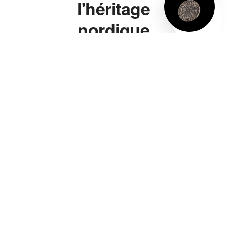
l'héritage
nordique
à porter.
Marteau de Thor,
bague viking, bracelet
viking, collier viking —
chaque pièce s'inspire
directement de la
symbolique nordique
authentique, pas d'un
cliché de série télé. Un
marteau de Thor gravé
de vraies runes, pas
juste une forme
vaguement évocatrice.