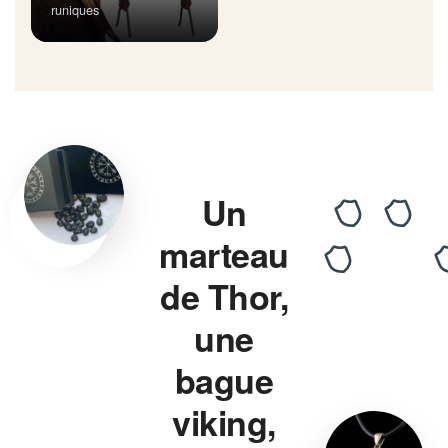
runiques
Un
marteau
de Thor,
une
bague
viking,