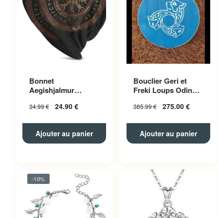
Bonnet
Bouclier Geri et
Aegishjalmur
Freki Loups Odin
Polyester Unisexe
Bleu
24.90
€
275.00
€
34.99
€
385.99
€
Ajouter au panier
Ajouter au panier
-10%