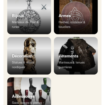
⚔
Bijoux
Armes
Marteaux de Thor &
Haches, couteaux &
runes
boucliers
Décoration
Vêtements
Statues & objets
Manteaux & tenues
nordiques
guerrières
🛡
Accessoires
Sacs, cornes & pierres