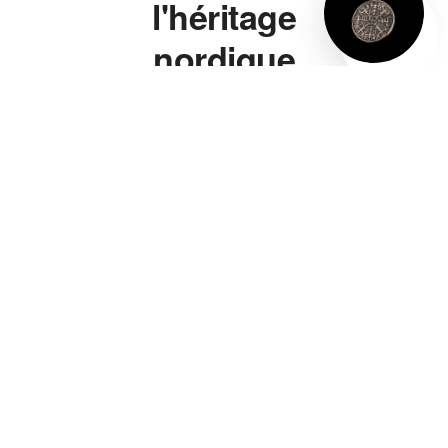
l'héritage
nordique
à porter.
Marteau de Thor,
bague viking, bracelet
viking, collier viking —
chaque pièce s'inspire
directement de la
symbolique nordique
authentique, pas d'un
cliché de série télé. Un
marteau de Thor gravé
de vraies runes, pas
juste une forme
vaguement évocatrice.