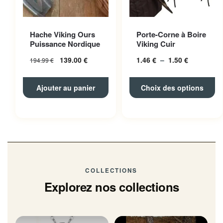
Ce produit a plusieurs
Hache Viking Ours
Porte-Corne à Boire
variations. Les options
Puissance Nordique
Viking Cuir
peuvent être choisies sur la
139.00
€
1.46
€
–
1.50
€
Plage
194.99
€
page du produit
de
prix :
Ajouter au panier
Choix des options
1.46 € à
1.50 €
COLLECTIONS
Explorez nos collections