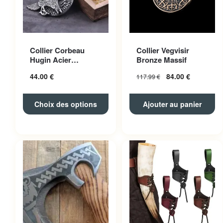
Ce produit a plusieurs
Collier Corbeau
Collier Vegvisir
variations. Les options
Hugin Acier
Bronze Massif
peuvent être choisies sur la
Inoxydable
44.00
€
84.00
€
117.99
€
page du produit
Choix des options
Ajouter au panier