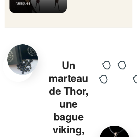
runiques
Un
marteau
de Thor,
une
bague
viking,