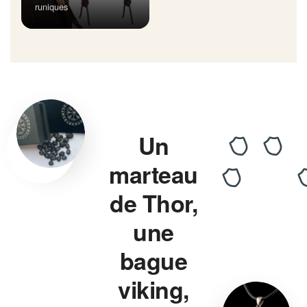
runiques
Un
marteau
de Thor,
une
bague
viking,