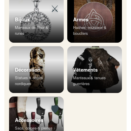
⚔
Bijoux
Armes
Marteaux de Thor &
Haches, couteaux &
runes
boucliers
Décoration
Vêtements
Statues & objets
Manteaux & tenues
nordiques
guerrières
🛡
Accessoires
Sacs, cornes & pierres