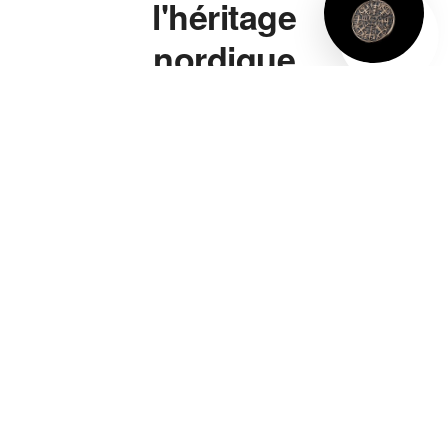
l'héritage
nordique
à porter.
Marteau de Thor,
bague viking, bracelet
viking, collier viking —
chaque pièce s'inspire
directement de la
symbolique nordique
authentique, pas d'un
cliché de série télé. Un
marteau de Thor gravé
de vraies runes, pas
juste une forme
vaguement évocatrice.