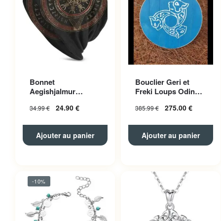
Bonnet
Bouclier Geri et
Aegishjalmur
Freki Loups Odin
Polyester Unisexe
Bleu
24.90
€
275.00
€
34.99
€
385.99
€
Ajouter au panier
Ajouter au panier
-10%