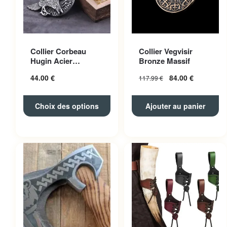
Ce produit a plusieurs
Collier Corbeau
Collier Vegvisir
variations. Les options
Hugin Acier
Bronze Massif
peuvent être choisies sur la
Inoxydable
44.00
€
84.00
€
117.99
€
page du produit
Choix des options
Ajouter au panier