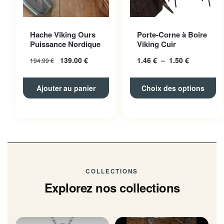
Ce produit a plusieurs
Hache Viking Ours
Porte-Corne à Boire
variations. Les options
Puissance Nordique
Viking Cuir
peuvent être choisies sur la
139.00
€
1.46
€
–
1.50
€
Plage
194.99
€
page du produit
de
prix :
Ajouter au panier
Choix des options
1.46 € à
1.50 €
COLLECTIONS
Explorez nos collections