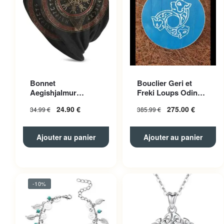
Bonnet
Bouclier Geri et
Aegishjalmur
Freki Loups Odin
Polyester Unisexe
Bleu
24.90
€
275.00
€
34.99
€
385.99
€
Ajouter au panier
Ajouter au panier
-10%