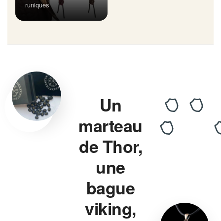
runiques
Un
marteau
de Thor,
une
bague
viking,