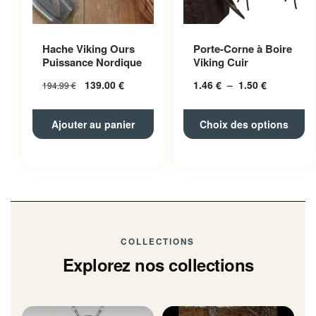
Ce produit a plusieurs
Hache Viking Ours
Porte-Corne à Boire
variations. Les options
Puissance Nordique
Viking Cuir
peuvent être choisies sur la
139.00
€
1.46
€
–
1.50
€
Plage
194.99
€
page du produit
de
prix :
Ajouter au panier
Choix des options
1.46 € à
1.50 €
COLLECTIONS
Explorez nos collections