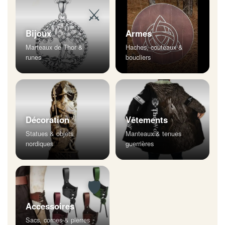
⚔
Bijoux
Armes
Marteaux de Thor &
Haches, couteaux &
runes
boucliers
Décoration
Vêtements
Statues & objets
Manteaux & tenues
nordiques
guerrières
🛡
Accessoires
Sacs, cornes & pierres