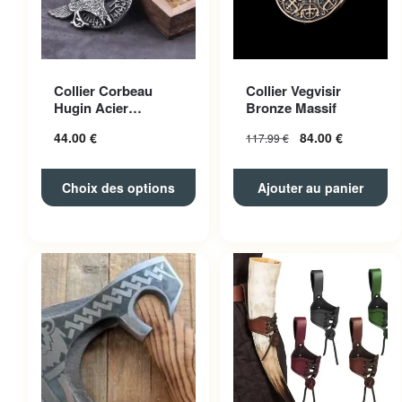
Ce produit a plusieurs
Collier Corbeau
Collier Vegvisir
variations. Les options
Hugin Acier
Bronze Massif
peuvent être choisies sur la
Inoxydable
44.00
€
84.00
€
117.99
€
page du produit
Choix des options
Ajouter au panier