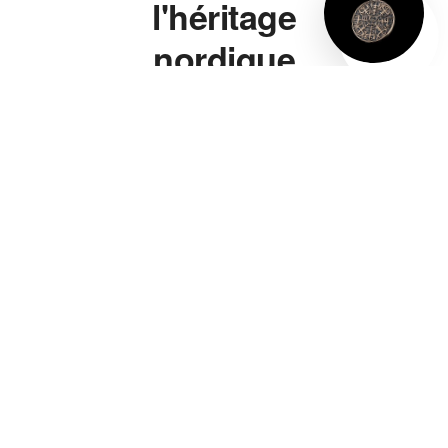
l'héritage
nordique
à porter.
Marteau de Thor,
bague viking, bracelet
viking, collier viking —
chaque pièce s'inspire
directement de la
symbolique nordique
authentique, pas d'un
cliché de série télé. Un
marteau de Thor gravé
de vraies runes, pas
juste une forme
vaguement évocatrice.