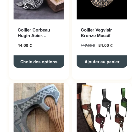
Ce produit a plusieurs
Collier Corbeau
Collier Vegvisir
variations. Les options
Hugin Acier
Bronze Massif
peuvent être choisies sur la
Inoxydable
44.00
€
84.00
€
117.99
€
page du produit
Choix des options
Ajouter au panier