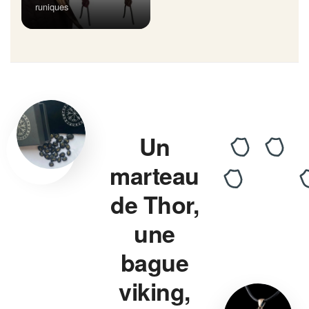
runiques
Un
marteau
de Thor,
une
bague
viking,