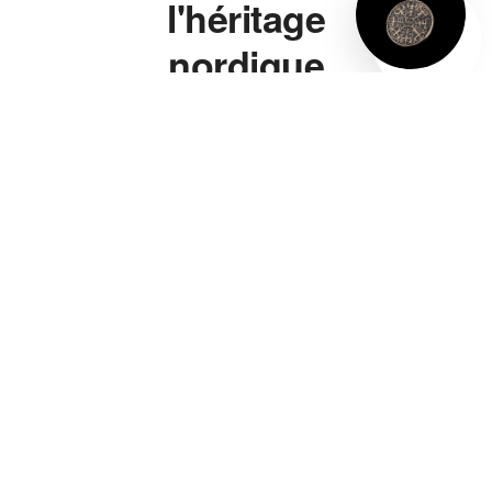
l'héritage
nordique
à porter.
Marteau de Thor,
bague viking, bracelet
viking, collier viking —
chaque pièce s'inspire
directement de la
symbolique nordique
authentique, pas d'un
cliché de série télé. Un
marteau de Thor gravé
de vraies runes, pas
juste une forme
vaguement évocatrice.