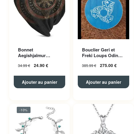
Bonnet
Bouclier Geri et
Aegishjalmur
Freki Loups Odin
Polyester Unisexe
Bleu
24.90
€
275.00
€
34.99
€
385.99
€
Ajouter au panier
Ajouter au panier
-10%