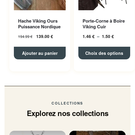
Ce produit a plusieurs
Hache Viking Ours
Porte-Corne à Boire
variations. Les options
Puissance Nordique
Viking Cuir
peuvent être choisies sur la
139.00
€
1.46
€
–
1.50
€
Plage
194.99
€
page du produit
de
prix :
Ajouter au panier
Choix des options
1.46 € à
1.50 €
COLLECTIONS
Explorez nos collections