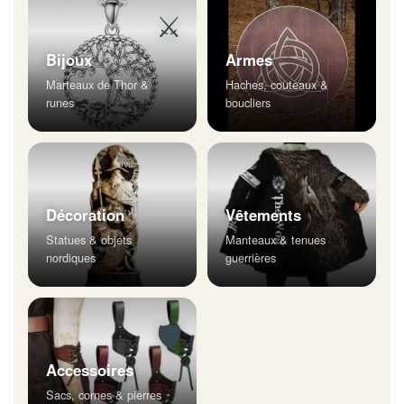
⚔
Bijoux
Armes
Marteaux de Thor &
Haches, couteaux &
runes
boucliers
Décoration
Vêtements
Statues & objets
Manteaux & tenues
nordiques
guerrières
🛡
Accessoires
Sacs, cornes & pierres