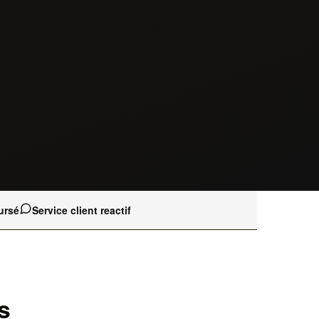
ursé
Service client reactif
s