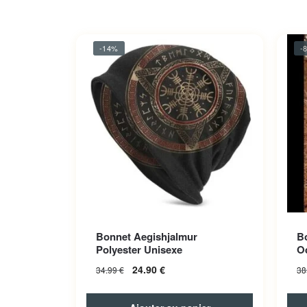
-14%
-
Bonnet Aegishjalmur
Bo
Polyester Unisexe
O
24.90
€
34.99
€
38