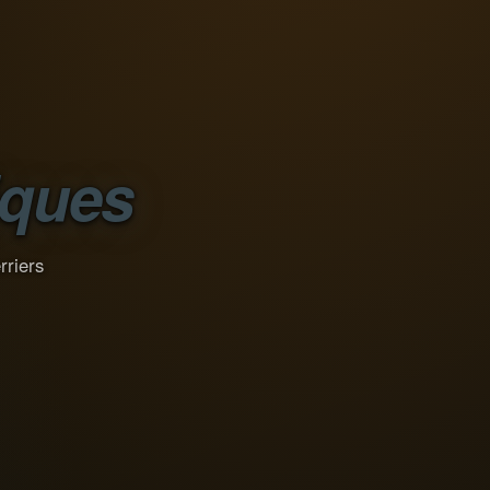
iques
rriers