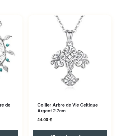
Ce produit a plusieurs variations.
re de
Collier Arbre de Vie Celtique
Les options peuvent être choisies
Argent 2.7cm
sur la page du produit
44.00
€