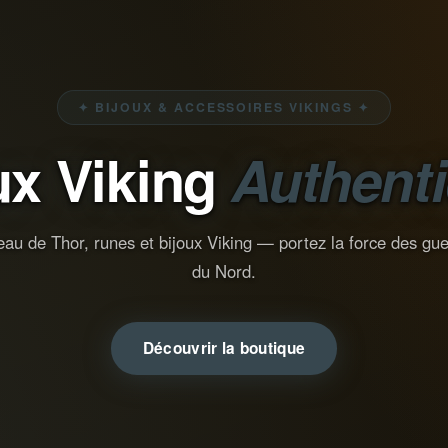
✦ BIJOUX & ACCESSOIRES VIKINGS ✦
ux Viking
Authent
au de Thor, runes et bijoux Viking — portez la force des gue
du Nord.
Découvrir la boutique