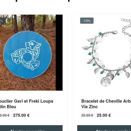
8%
-10%
uclier Geri et Freki Loups
Bracelet de Cheville Arb
din Bleu
Vie Zinc
275.00
€
25.00
€
5.99
€
35.99
€