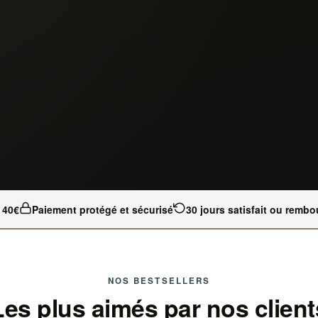
s 40€
Paiement protégé et sécurisé
30 jours satisfait ou rembo
NOS BESTSELLERS
Les plus aimés par nos client